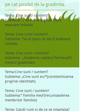
pe cat posibil de la gradinita.
Tema: Cine sunt/ suntem?
Subtema : „ Iata -ma la gradinita”(
evaluare initiala)
Tema: Cine sunt/ suntem?
Subtema :”Sa iti spun ce stiu?( evaluare
initiala)
Tema: Cine sunt / suntem?
Subtema : „Gradinita castelul fermecat”(
mediul gradinitei)
Tema:Cine sunt / suntem?
Subtema: „Cine sunt eu?”(constientizarea
propriei identitati)
Tema: Cine sunt / suntem?
Subtema:” Familia mea”(recunoasterea
membrilor familiei)
Tema: Cand/ cum si de ce se intampla?